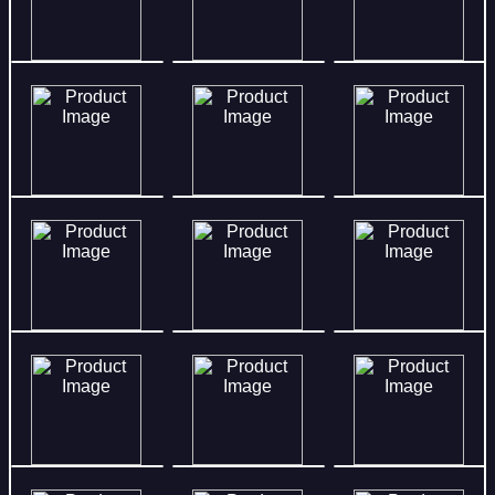
70%
43%
17%
2%
38%
35%
21%
15%
65%
78%
83%
39%