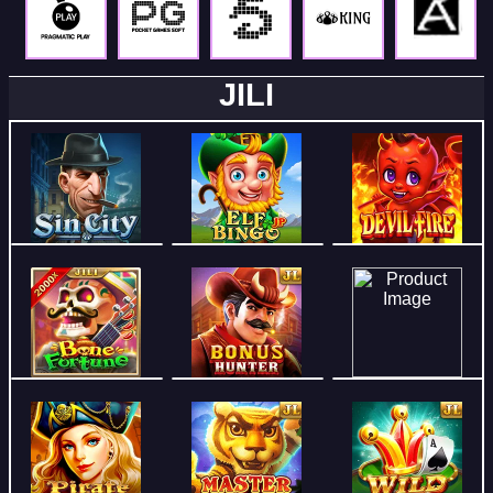
JILI
16%
37%
71%
57%
35%
37%