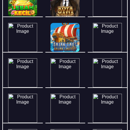
35%
40%
88%
68%
55%
54%
69%
34%
86%
77%
65%
16%