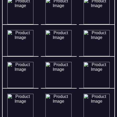
39%
19%
40%
74%
18%
85%
31%
18%
8%