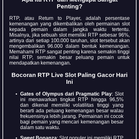
Penting?
RTP, atau Return to Player, adalah persentase
kemenangan yang dikembalikan oleh permainan slot
kepada pemain dalam jangka waktu tertentu.
Misalnya, jika sebuah slot memiliki RTP sebesar 96%,
artinya dari setiap 100.000 taruhan, slot tersebut akan
mengembalikan 96.000 dalam bentuk kemenangan.
Memahami RTP sangat penting karena semakin tinggi
nilai RTP, semakin besar peluang pemain untuk
mendapatkan kemenangan.
Bocoran RTP Live Slot Paling Gacor Hari
Ini
Gates of Olympus dari Pragmatic Play
: Slot
ini menawarkan tingkat RTP hingga 96,5%
dan dikenal memiliki volatilitas tinggi yang
berarti ada peluang kemenangan besar walau
frekuensinya lebih jarang. Permainan ini cocok
bagi pemain yang mencari kemenangan besar
dalam satu waktu.
Sweet Bonanza
: Slot populer ini memiliki RTP