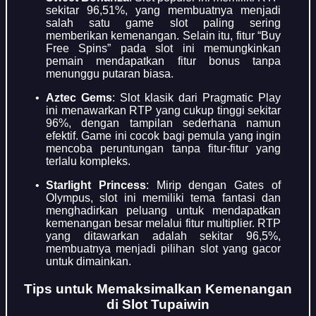
sekitar 96,51%, yang membuatnya menjadi
salah satu game slot paling sering
memberikan kemenangan. Selain itu, fitur “Buy
Free Spins” pada slot ini memungkinkan
pemain mendapatkan fitur bonus tanpa
menunggu putaran biasa.
Aztec Gems
: Slot klasik dari Pragmatic Play
ini menawarkan RTP yang cukup tinggi sekitar
96%, dengan tampilan sederhana namun
efektif. Game ini cocok bagi pemula yang ingin
mencoba peruntungan tanpa fitur-fitur yang
terlalu kompleks.
Starlight Princess
: Mirip dengan Gates of
Olympus, slot ini memiliki tema fantasi dan
menghadirkan peluang untuk mendapatkan
kemenangan besar melalui fitur multiplier. RTP
yang ditawarkan adalah sekitar 96,5%,
membuatnya menjadi pilihan slot yang gacor
untuk dimainkan.
Tips untuk Memaksimalkan Kemenangan
di Slot Tupaiwin