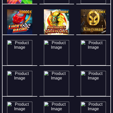
27%
25%
13%
95%
61%
87%
8%
3%
23%
82%
28%
69%