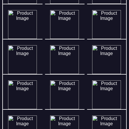
61%
87%
40%
65%
93%
17%
81%
96%
52%
93%
4%
66%