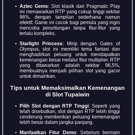
Aztec Gems
: Slot klasik dari Pragmatic Play
ini menawarkan RTP yang cukup tinggi sekitar
96%, dengan tampilan sederhana namun
efektif. Game ini cocok bagi pemula yang ingin
mencoba peruntungan tanpa fitur-fitur yang
terlalu kompleks.
Starlight Princess
: Mirip dengan Gates of
Olympus, slot ini memiliki tema fantasi dan
menghadirkan peluang untuk mendapatkan
kemenangan besar melalui fitur multiplier. RTP
yang ditawarkan adalah sekitar 96,5%,
membuatnya menjadi pilihan slot yang gacor
untuk dimainkan.
Tips untuk Memaksimalkan Kemenangan
di Slot Tupaiwin
Pilih Slot dengan RTP Tinggi
: Seperti yang
telah disebutkan, slot dengan RTP lebih tinggi
cenderung memberikan peluang kemenangan
lebih besar dalam jangka panjang.
Manfaatkan Fitur Demo
: Sebelum bermain