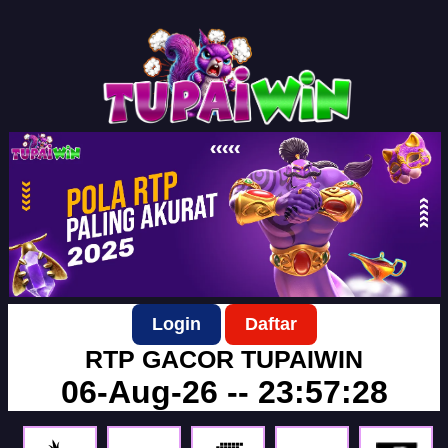
Login
Daftar
RTP GACOR TUPAIWIN
06-Aug-26
--
23:57:28