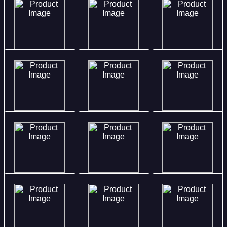
74%
70%
63%
70%
12%
63%
8%
91%
46%