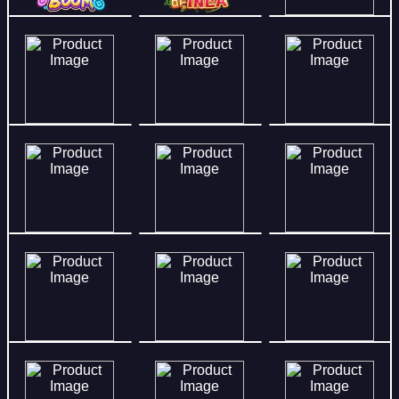
93%
20%
63%
68%
46%
24%
11%
49%
84%
93%
90%
15%