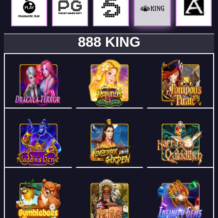
888 KING
95%
86%
10%
89%
39%
61%