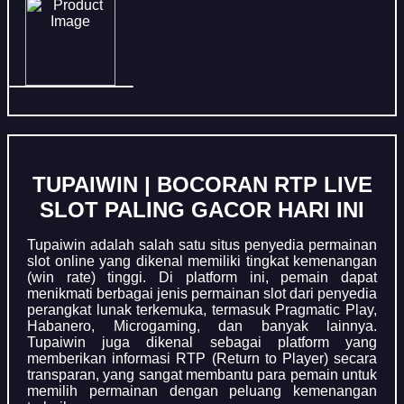
29%
TUPAIWIN | BOCORAN RTP LIVE
SLOT PALING GACOR HARI INI
Tupaiwin adalah salah satu situs penyedia permainan
slot online yang dikenal memiliki tingkat kemenangan
(win rate) tinggi. Di platform ini, pemain dapat
menikmati berbagai jenis permainan slot dari penyedia
perangkat lunak terkemuka, termasuk Pragmatic Play,
Habanero, Microgaming, dan banyak lainnya.
Tupaiwin juga dikenal sebagai platform yang
memberikan informasi RTP (Return to Player) secara
transparan, yang sangat membantu para pemain untuk
memilih permainan dengan peluang kemenangan