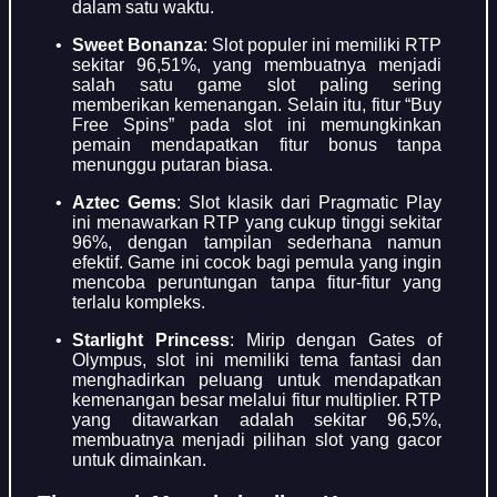
dalam satu waktu.
Sweet Bonanza
: Slot populer ini memiliki RTP
sekitar 96,51%, yang membuatnya menjadi
salah satu game slot paling sering
memberikan kemenangan. Selain itu, fitur “Buy
Free Spins” pada slot ini memungkinkan
pemain mendapatkan fitur bonus tanpa
menunggu putaran biasa.
Aztec Gems
: Slot klasik dari Pragmatic Play
ini menawarkan RTP yang cukup tinggi sekitar
96%, dengan tampilan sederhana namun
efektif. Game ini cocok bagi pemula yang ingin
mencoba peruntungan tanpa fitur-fitur yang
terlalu kompleks.
Starlight Princess
: Mirip dengan Gates of
Olympus, slot ini memiliki tema fantasi dan
menghadirkan peluang untuk mendapatkan
kemenangan besar melalui fitur multiplier. RTP
yang ditawarkan adalah sekitar 96,5%,
membuatnya menjadi pilihan slot yang gacor
untuk dimainkan.