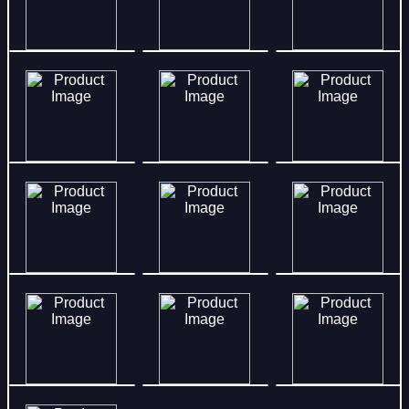
96%
89%
61%
59%
28%
92%
99%
56%
3%
75%
31%
78%