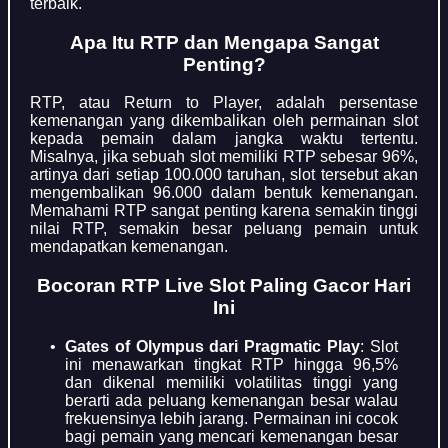
terbaik.
Apa Itu RTP dan Mengapa Sangat
Penting?
RTP, atau Return to Player, adalah persentase
kemenangan yang dikembalikan oleh permainan slot
kepada pemain dalam jangka waktu tertentu.
Misalnya, jika sebuah slot memiliki RTP sebesar 96%,
artinya dari setiap 100.000 taruhan, slot tersebut akan
mengembalikan 96.000 dalam bentuk kemenangan.
Memahami RTP sangat penting karena semakin tinggi
nilai RTP, semakin besar peluang pemain untuk
mendapatkan kemenangan.
Bocoran RTP Live Slot Paling Gacor Hari
Ini
Gates of Olympus dari Pragmatic Play
: Slot
ini menawarkan tingkat RTP hingga 96,5%
dan dikenal memiliki volatilitas tinggi yang
berarti ada peluang kemenangan besar walau
frekuensinya lebih jarang. Permainan ini cocok
bagi pemain yang mencari kemenangan besar