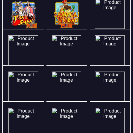
14%
64%
25%
64%
96%
84%
7%
19%
73%