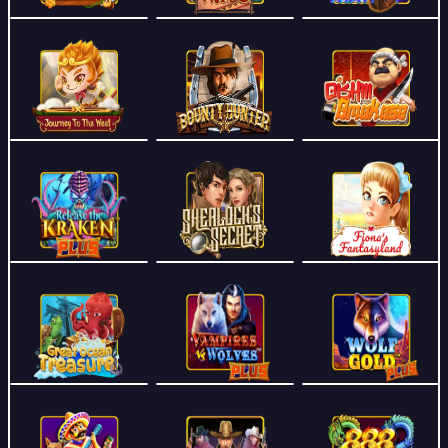
34%
15%
75%
92%
46%
83%
81%
22%
10%
30%
39%
42%